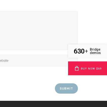
630
Bridge
+
demos
BUY NOW $69