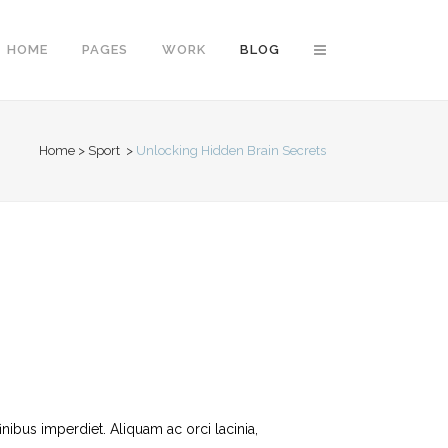
HOME
PAGES
WORK
BLOG
Home
>
Sport
>
Unlocking Hidden Brain Secrets
Vertical Floating Sidebar
Vertical Wide Project
Small Slider Project
Big Slider Project
Gallery
Video (In Any Template)
inibus imperdiet. Aliquam ac orci lacinia,