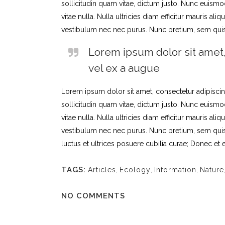
sollicitudin quam vitae, dictum justo. Nunc euism
vitae nulla. Nulla ultricies diam efficitur mauris al
vestibulum nec nec purus. Nunc pretium, sem quis ti
Lorem ipsum dolor sit amet, c
vel ex a augue
Lorem ipsum dolor sit amet, consectetur adipiscing el
sollicitudin quam vitae, dictum justo. Nunc euism
vitae nulla. Nulla ultricies diam efficitur mauris al
vestibulum nec nec purus. Nunc pretium, sem quis ti
luctus et ultrices posuere cubilia curae; Donec et eg
TAGS:
Articles
,
Ecology
,
Information
,
Nature
NO COMMENTS